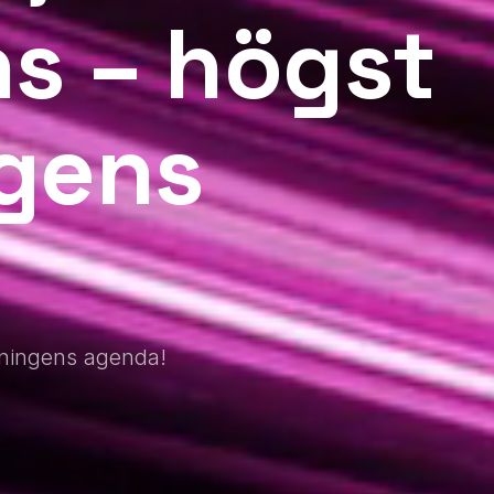
s – högst
ngens
dningens agenda!