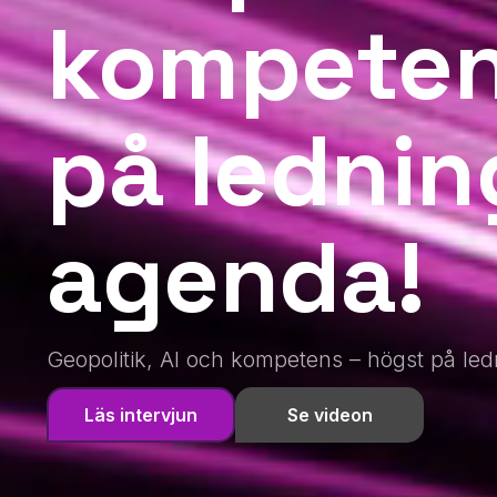
kompeten
på ledni
agenda!
Geopolitik, AI och kompetens – högst på le
Läs intervjun
Se videon